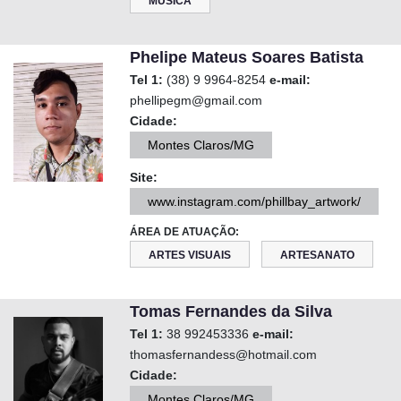
MÚSICA
Phelipe Mateus Soares Batista
Tel 1:
(38) 9 9964-8254
e-mail:
phellipegm@gmail.com
Cidade:
Montes Claros/MG
Site:
www.instagram.com/phillbay_artwork/
ÁREA DE ATUAÇÃO:
ARTES VISUAIS
ARTESANATO
Tomas Fernandes da Silva
Tel 1:
38 992453336
e-mail:
thomasfernandess@hotmail.com
Cidade:
Montes Claros/MG