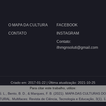
O MAPA DA CULTURA
FACEBOOK
CONTATO
INSTAGRAM
Contato:
ifnmgnsoluti@gmail.com
Criado em:
2017-01-22
| Última atualização:
2021-10-25
Para citar este trabalho, utilize:
Morais, S. L., Bento, B. D., & Marques, F. B. (2021). MAPA DAS C
URAL. Multifaces: Revista de Ciência, Tecnologia e Educação, 3(1), 1