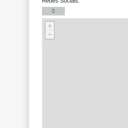
Redes Sociais:
+
−