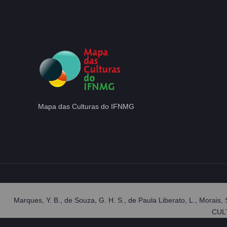
Mapa das Culturas do IFNMG
Marques, Y. B., de Souza, G. H. S., de Paula Liberato, L., 
CULT