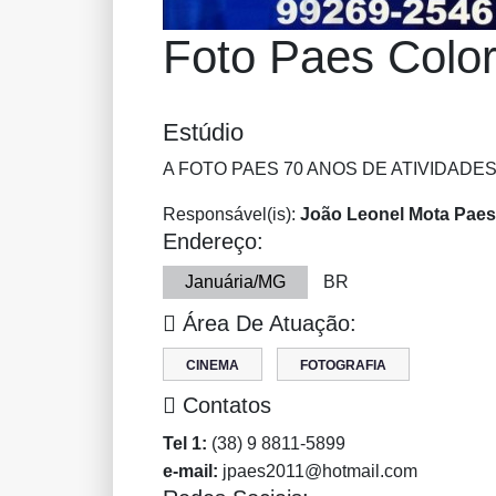
Foto Paes Colo
Estúdio
A FOTO PAES 70 ANOS DE ATIVIDAD
Responsável(is):
João Leonel Mota Paes
Endereço:
Januária/MG
BR
Área De Atuação:
CINEMA
FOTOGRAFIA
Contatos
Tel 1:
(38) 9 8811-5899
e-mail:
jpaes2011@hotmail.com