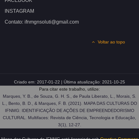
FACEBOOK
INSTAGRAM
Contato: ifnmgnsoluti@gmail.com
Voltar ao topo
Criado em:
2017-01-22
| Última atualização:
2021-10-25
Para citar este trabalho, utilize:
Marques, Y. B., de Souza, G. H. S., de Paula Liberato, L., Morais, S.
L., Bento, B. D., & Marques, F. B. (2021). MAPA DAS CULTURAS DO
IFNMG: IDENTIFICAÇÃO DE AÇÕES DE EMPREENDEDORISMO
CULTURAL. Multifaces: Revista de Ciência, Tecnologia e Educação,
3(1), 12-27.