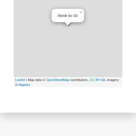
×
Ateliê do Gil
Leaflet
| Map data ©
OpenStreetMap
contributors,
CC-BY-SA
, Imagery
©
Mapbox