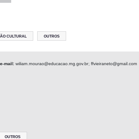
ÃO CULTURAL
OUTROS
e-mail:
wiliam.mourao@educacao.mg.gov.br; ffvieiraneto@gmail.com
OUTROS