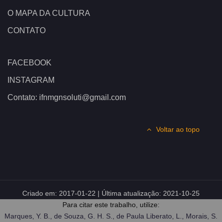
O MAPA DA CULTURA
CONTATO
FACEBOOK
INSTAGRAM
Contato: ifnmgnsoluti@gmail.com
Voltar ao topo
Criado em:
2017-01-22
| Última atualização:
2021-10-25
Para citar este trabalho, utilize:
Marques, Y. B., de Souza, G. H. S., de Paula Liberato, L., Morais, S.