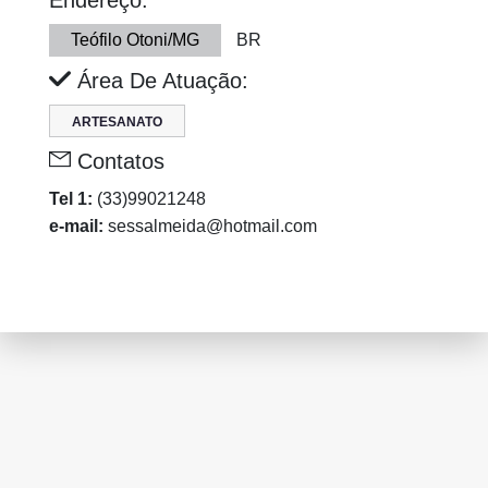
Endereço:
Teófilo Otoni/MG
BR
Área De Atuação:
ARTESANATO
Contatos
Tel 1:
(33)99021248
e-mail:
sessalmeida@hotmail.com