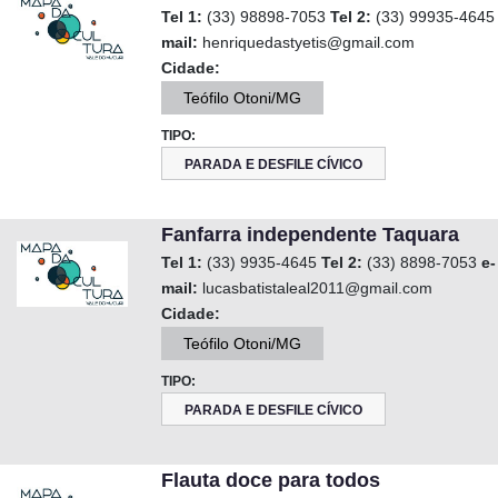
Tel 1:
(33) 98898-7053
Tel 2:
(33) 99935-464
mail:
henriquedastyetis@gmail.com
Cidade:
Teófilo Otoni/MG
TIPO:
PARADA E DESFILE CÍVICO
Fanfarra independente Taquara
Tel 1:
(33) 9935-4645
Tel 2:
(33) 8898-7053
e-
mail:
lucasbatistaleal2011@gmail.com
Cidade:
Teófilo Otoni/MG
TIPO:
PARADA E DESFILE CÍVICO
Flauta doce para todos