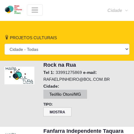
Cidade
PROJETOS CULTURAIS
Rock na Rua
Tel 1:
33991275869
e-mail:
RAFAELPINHEIRO@BOL.COM.BR
Cidade:
Teófilo Otoni/MG
TIPO:
MOSTRA
Fanfarra Independente Taquara