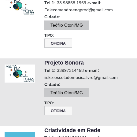
Tel 1:
33 98858 1969
e-mail:
Falecomandreengprod@gmail.com
Cidade:
Teófilo Otoni/MG
TIPO:
OFICINA
Projeto Sonora
Tel 1:
33997314458
e-mail:
iiskiziescolademusicalivre@gmail.com
Cidade:
Teófilo Otoni/MG
TIPO:
OFICINA
Criatividade em Rede