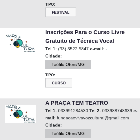
TIPO:
FESTIVAL
Inscrições Para o Curso Livre
Gratuito de Técnica Vocal
Tel 1:
(33) 3522 5847
e-mail:
-
Cidade:
Teófilo Otoni/MG
TIPO:
CURSO
A PRAÇA TEM TEATRO
Tel 1:
033991284530
Tel 2:
033988748639
e-
mail:
fundacaovivavozcultural@gmail.com
Cidade:
Teófilo Otoni/MG