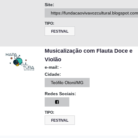
Site:
https://fundacaovivavozcultural.blogspot.com
TIPO:
FESTIVAL
Musicalização com Flauta Doce e
Violão
e-mail:
-
Cidade:
Teófilo Otoni/MG
Redes Sociais:
TIPO:
FESTIVAL