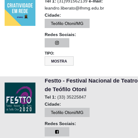
Tel 1:
(31)991562139
e-mail:
leandro.liberato@ifnmg.edu.br
Cidade:
Teófilo Otoni/MG
Redes Sociais:
TIPO:
MOSTRA
Festto - Festival Nacional de Teatro
de Teófilo Otoni
Tel 1:
(33) 35225847
Cidade:
Teófilo Otoni/MG
Redes Sociais: