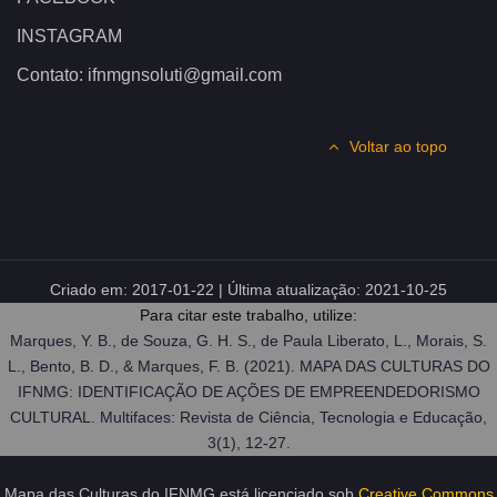
INSTAGRAM
Contato: ifnmgnsoluti@gmail.com
Voltar ao topo
Criado em:
2017-01-22
| Última atualização:
2021-10-25
Para citar este trabalho, utilize:
Marques, Y. B., de Souza, G. H. S., de Paula Liberato, L., Morais, S.
L., Bento, B. D., & Marques, F. B. (2021). MAPA DAS CULTURAS DO
IFNMG: IDENTIFICAÇÃO DE AÇÕES DE EMPREENDEDORISMO
CULTURAL. Multifaces: Revista de Ciência, Tecnologia e Educação,
3(1), 12-27.
Mapa das Culturas do IFNMG
está licenciado sob
Creative Commons