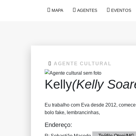
MAPA
AGENTES
EVENTOS
AGENTE CULTURAL
Kelly
(Kelly Soar
Eu trabalho com Eva desde 2012, comecei 
bolo fake, lembrancinhas,
Endereço:
R: Sebastião Macedo
Teófilo Otoni/MG