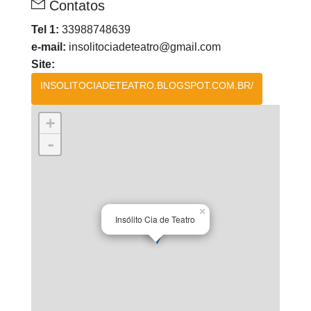
Contatos
Tel 1:
33988748639
e-mail:
insolitociadeteatro@gmail.com
Site:
INSOLITOCIADETEATRO.BLOGSPOT.COM.BR/
+
-
×
Insólito Cia de Teatro