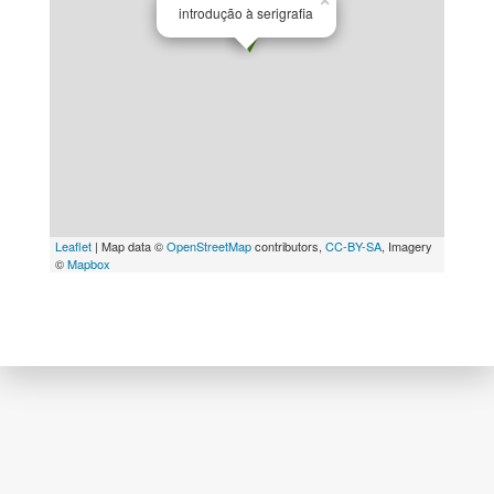
×
introdução à serigrafia
Leaflet
| Map data ©
OpenStreetMap
contributors,
CC-BY-SA
, Imagery
©
Mapbox