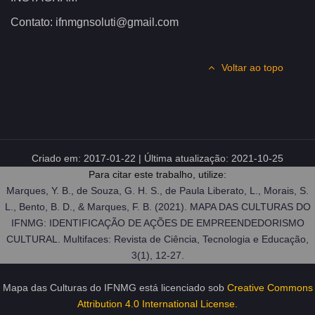
Contato: ifnmgnsoluti@gmail.com
Voltar ao topo
Criado em:
2017-01-22
| Última atualização:
2021-10-25
Para citar este trabalho, utilize:
Marques, Y. B., de Souza, G. H. S., de Paula Liberato, L., Morais, S.
L., Bento, B. D., & Marques, F. B. (2021). MAPA DAS CULTURAS DO
IFNMG: IDENTIFICAÇÃO DE AÇÕES DE EMPREENDEDORISMO
CULTURAL. Multifaces: Revista de Ciência, Tecnologia e Educação,
3(1), 12-27.
Mapa das Culturas do IFNMG
está licenciado sob
Creative Commons
Attribution 4.0 International License
.