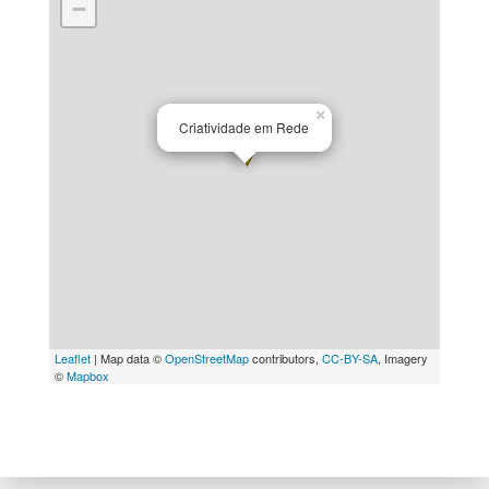
−
×
Criatividade em Rede
Leaflet
| Map data ©
OpenStreetMap
contributors,
CC-BY-SA
, Imagery
©
Mapbox