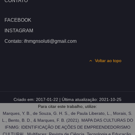
CONTATO
FACEBOOK
INSTAGRAM
Contato: ifnmgnsoluti@gmail.com
Voltar ao topo
Criado em:
2017-01-22
| Última atualização:
2021-10-25
Para citar este trabalho, utilize:
Marques, Y. B., de Souza, G. H. S., de Paula Liberato, L., Morais, S.
L., Bento, B. D., & Marques, F. B. (2021). MAPA DAS CULTURAS DO
IFNMG: IDENTIFICAÇÃO DE AÇÕES DE EMPREENDEDORISMO
CULTURAL. Multifaces: Revista de Ciência, Tecnologia e Educação,