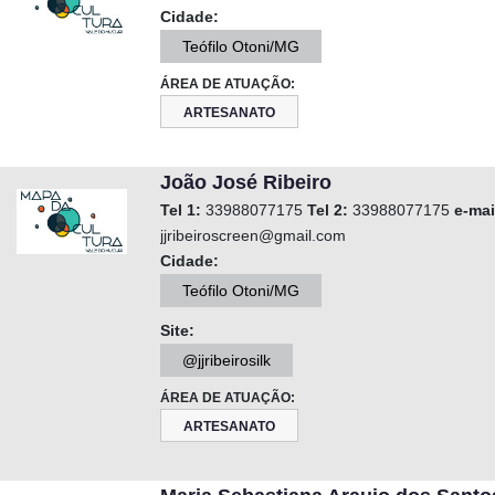
Cidade:
Teófilo Otoni/MG
ÁREA DE ATUAÇÃO:
ARTESANATO
João José Ribeiro
Tel 1:
33988077175
Tel 2:
33988077175
e-mai
jjribeiroscreen@gmail.com
Cidade:
Teófilo Otoni/MG
Site:
@jjribeirosilk
ÁREA DE ATUAÇÃO:
ARTESANATO