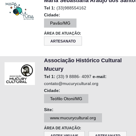
Maria Sebastiana Araujo dos Santo
Tel 1:
(33)988554162
Cidade:
Pavão/MG
ÁREA DE ATUAÇÃO:
ARTESANATO
Associação Histórico Cultural
Mucury
Tel 1:
(33) 9 8886- 4097
e-mail:
contato@mucurycultural.org
Cidade:
Teófilo Otoni/MG
Site:
www.mucurycultural.org
ÁREA DE ATUAÇÃO: