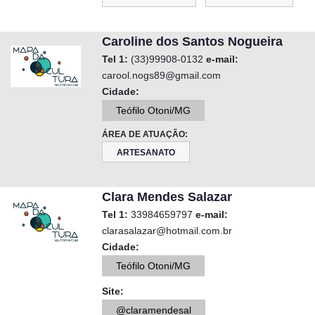
Caroline dos Santos Nogueira
Tel 1:
(33)99908-0132
e-mail:
carool.nogs89@gmail.com
Cidade:
Teófilo Otoni/MG
ÁREA DE ATUAÇÃO:
ARTESANATO
Clara Mendes Salazar
Tel 1:
33984659797
e-mail:
clarasalazar@hotmail.com.br
Cidade:
Teófilo Otoni/MG
Site:
@claramendesal