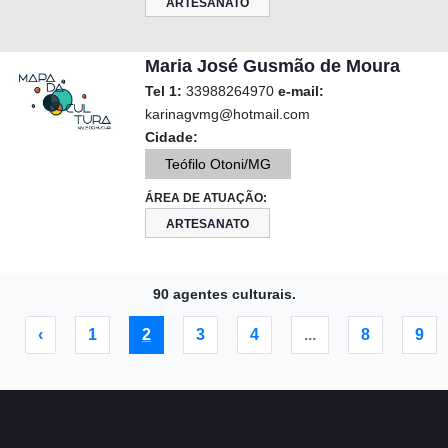
ARTESANATO
Maria José Gusmão de Moura
Tel 1:
33988264970
e-mail:
karinagvmg@hotmail.com
Cidade:
Teófilo Otoni/MG
ÁREA DE ATUAÇÃO:
ARTESANATO
90 agentes culturais.
‹
1
2
3
4
...
8
9