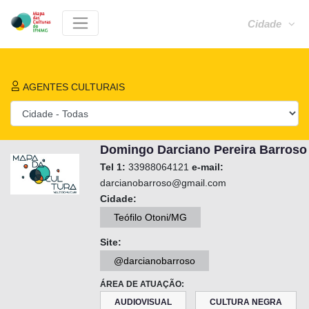
Cidade
AGENTES CULTURAIS
Domingo Darciano Pereira Barroso
Tel 1:
33988064121
e-mail:
darcianobarroso@gmail.com
Cidade:
Teófilo Otoni/MG
Site:
@darcianobarroso
ÁREA DE ATUAÇÃO:
AUDIOVISUAL
CULTURA NEGRA