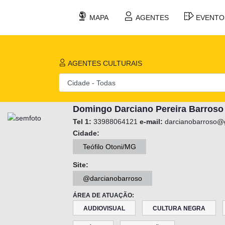
MAPA
AGENTES
EVENTO
AGENTES CULTURAIS
Domingo Darciano Pereira Barroso
Tel 1:
33988064121
e-mail:
darcianobarroso@
Cidade:
Teófilo Otoni/MG
Site:
@darcianobarroso
ÁREA DE ATUAÇÃO:
AUDIOVISUAL
CULTURA NEGRA