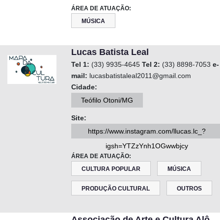
ÁREA DE ATUAÇÃO:
MÚSICA
Lucas Batista Leal
Tel 1:
(33) 9935-4645
Tel 2:
(33) 8898-7053
e-
mail:
lucasbatistaleal2011@gmail.com
Cidade:
Teófilo Otoni/MG
Site:
https://www.instagram.com/llucas.lc_?
igsh=YTZzYnh1OGwwbjcy
ÁREA DE ATUAÇÃO:
CULTURA POPULAR
MÚSICA
PRODUÇÃO CULTURAL
OUTROS
Associação de Arte e Cultura Alô