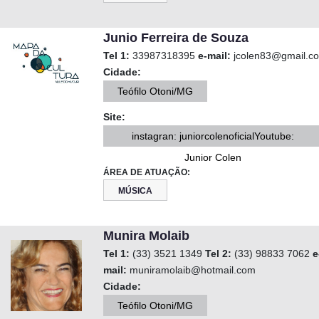
Junio Ferreira de Souza
Tel 1:
33987318395
e-mail:
jcolen83@gmail.c
Cidade:
Teófilo Otoni/MG
Site:
instagran: juniorcolenoficialYoutube:
Junior Colen
ÁREA DE ATUAÇÃO:
MÚSICA
Munira Molaib
Tel 1:
(33) 3521 1349
Tel 2:
(33) 98833 7062
e
mail:
muniramolaib@hotmail.com
Cidade:
Teófilo Otoni/MG