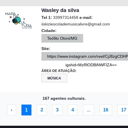
Wasley da silva
Tel 1:
33997314458
e-mail:
iiskiziescolademusicalivre@gmail.com
Cidade:
Teófilo Otoni/MG
Site:
https://www.instagram.com/reel/CjJ8zgCDH
igshid=MzRlODBiNWFlZA==
ÁREA DE ATUAÇÃO:
MÚSICA
167 agentes culturais.
‹
1
2
3
4
...
16
17