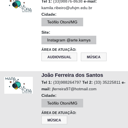
Tel 1:
(33)98876-8638
e-mail:
kamila.ribeiro@ufvjm.edu.br
Cidade:
Teófilo Otoni/MG
Site:
Instagram @arte.kamys
ÁREA DE ATUAÇÃO:
AUDIOVISUAL
MÚSICA
João Ferreira dos Santos
Tel 1:
(33)988264797
Tel 2:
(33) 35225811
e-
mail:
jferreira97@hotmail.com
Cidade:
Teófilo Otoni/MG
ÁREA DE ATUAÇÃO:
MÚSICA