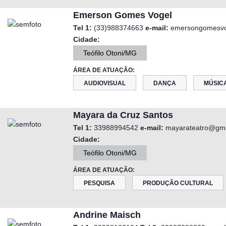
Emerson Gomes Vogel
Tel 1:
(33)988374663
e-mail:
emersongomesvo
Cidade:
Teófilo Otoni/MG
ÁREA DE ATUAÇÃO:
AUDIOVISUAL
DANÇA
MÚSIC
Mayara da Cruz Santos
Tel 1:
33988994542
e-mail:
mayarateatro@gma
Cidade:
Teófilo Otoni/MG
ÁREA DE ATUAÇÃO:
PESQUISA
PRODUÇÃO CULTURAL
Andrine Maisch