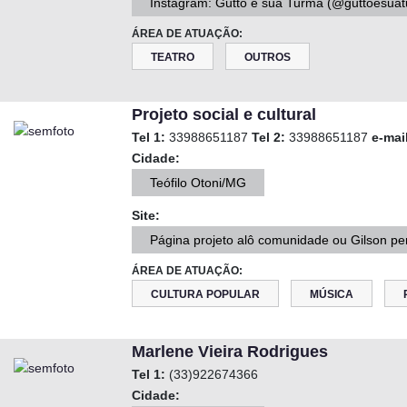
Instagram: Gutto e sua Turma (@guttoesua
ÁREA DE ATUAÇÃO:
TEATRO
OUTROS
Projeto social e cultural
Tel 1:
33988651187
Tel 2:
33988651187
e-mai
Cidade:
Teófilo Otoni/MG
Site:
Página projeto alô comunidade ou Gilson per
ÁREA DE ATUAÇÃO:
CULTURA POPULAR
MÚSICA
Marlene Vieira Rodrigues
Tel 1:
(33)922674366
Cidade: