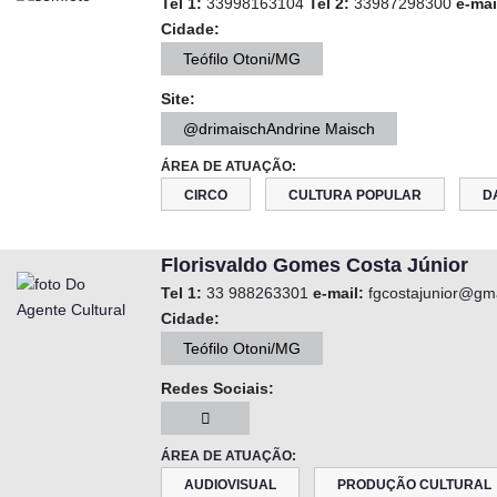
Tel 1:
33998163104
Tel 2:
33987298300
e-mai
Cidade:
Teófilo Otoni/MG
Site:
@drimaischAndrine Maisch
ÁREA DE ATUAÇÃO:
CIRCO
CULTURA POPULAR
D
Florisvaldo Gomes Costa Júnior
Tel 1:
33 988263301
e-mail:
fgcostajunior@gm
Cidade:
Teófilo Otoni/MG
Redes Sociais:
ÁREA DE ATUAÇÃO:
AUDIOVISUAL
PRODUÇÃO CULTURAL