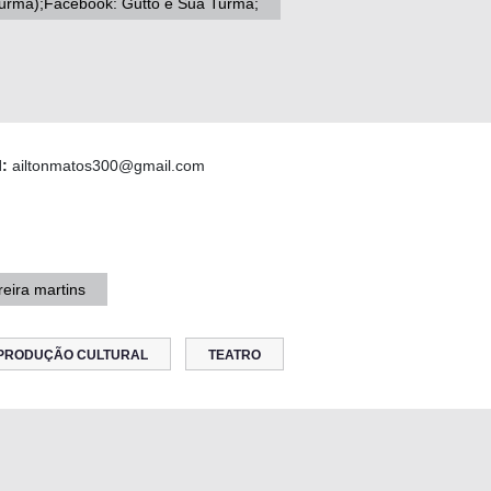
turma);Facebook: Gutto e Sua Turma;
l:
ailtonmatos300@gmail.com
eira martins
PRODUÇÃO CULTURAL
TEATRO