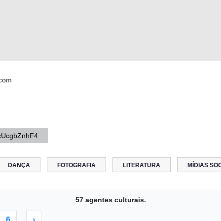
.com
rtcUcgbZnhF4
DANÇA
FOTOGRAFIA
LITERATURA
MÍDIAS SOC
57 agentes culturais.
6
›