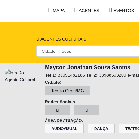
MAPA
AGENTES
EVENTOS
AGENTES CULTURAIS
Maycon Jonathan Souza Santos
Tel 1:
33991482186
Tel 2:
33988503209
e-mai
Cidade:
Teófilo Otoni/MG
Redes Sociais:
ÁREA DE ATUAÇÃO:
AUDIOVISUAL
DANÇA
TEATR