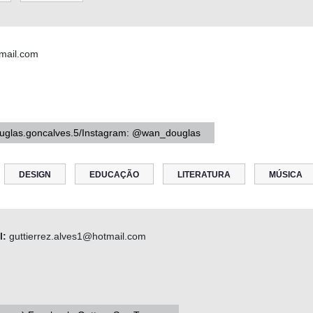
mail.com
uglas.goncalves.5/Instagram: @wan_douglas
DESIGN
EDUCAÇÃO
LITERATURA
MÚSICA
l:
guttierrez.alves1@hotmail.com