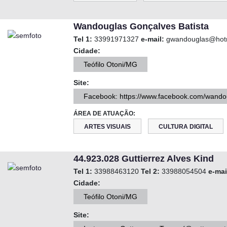
Wandouglas Gonçalves Batista
Tel 1:
33991971327
e-mail:
gwandouglas@hot
Cidade:
Teófilo Otoni/MG
Site:
Facebook: https://www.facebook.com/wando
ÁREA DE ATUAÇÃO:
ARTES VISUAIS
CULTURA DIGITAL
44.923.028 Guttierrez Alves Kind
Tel 1:
33988463120
Tel 2:
33988054504
e-mai
Cidade:
Teófilo Otoni/MG
Site: