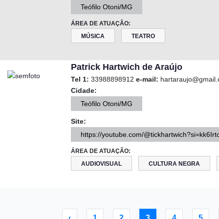
Teófilo Otoni/MG
ÁREA DE ATUAÇÃO:
MÚSICA
TEATRO
Patrick Hartwich de Araújo
Tel 1:
33988898912
e-mail:
hartaraujo@gmail
Cidade:
Teófilo Otoni/MG
Site:
https://youtube.com/@tickhartwich?si=kk6I
ÁREA DE ATUAÇÃO:
AUDIOVISUAL
CULTURA NEGRA
‹
1
2
3
4
5