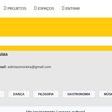
PROJETOS
ESPAÇOS
ENTRAR
uias
mail:
edmisomoreira@gmail.com
DANÇA
FILOSOFIA
GASTRONOMIA
MÚSI
Um equipamento / espaço cultural.