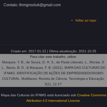
Contato: ifnmgnsoluti@gmail.com
Voltar ao topo
Criado em:
2017-01-22
| Última atualização:
2021-10-25
Para citar este trabalho, utilize:
Marques, Y. B., de Souza, G. H. S., de Paula Liberato, L., Morais, S.
L., Bento, B. D., & Marques, F. B. (2021). MAPA DAS CULTURAS DO
IFNMG: IDENTIFICAÇÃO DE AÇÕES DE EMPREENDEDORISMO
CULTURAL. Multifaces: Revista de Ciência, Tecnologia e Educação,
3(1), 12-27.
Mapa das Culturas do IFNMG
está licenciado sob
Creative Commons
Attribution 4.0 International License
.