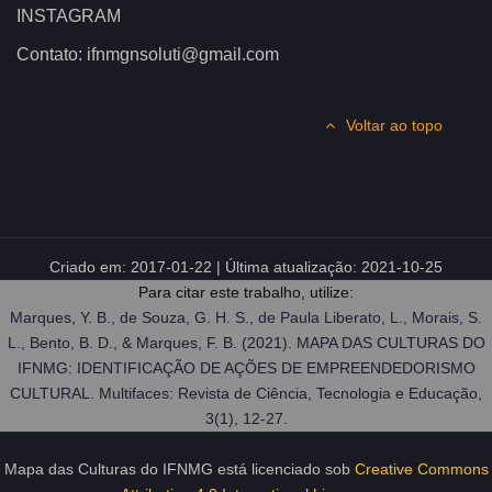
INSTAGRAM
Contato: ifnmgnsoluti@gmail.com
Voltar ao topo
Criado em:
2017-01-22
| Última atualização:
2021-10-25
Para citar este trabalho, utilize:
Marques, Y. B., de Souza, G. H. S., de Paula Liberato, L., Morais, S.
L., Bento, B. D., & Marques, F. B. (2021). MAPA DAS CULTURAS DO
IFNMG: IDENTIFICAÇÃO DE AÇÕES DE EMPREENDEDORISMO
CULTURAL. Multifaces: Revista de Ciência, Tecnologia e Educação,
3(1), 12-27.
Mapa das Culturas do IFNMG
está licenciado sob
Creative Commons